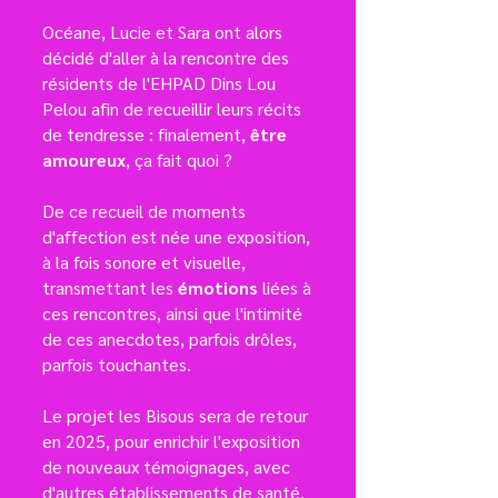
Océane, Lucie et Sara ont alors
décidé d'aller à la rencontre des
résidents de l'EHPAD Dins Lou
Pelou afin de recueillir leurs récits
de tendresse : finalement,
être
amoureux
, ça fait quoi ?
De ce recueil de moments
d'affection est née une exposition,
à la fois sonore et visuelle,
transmettant les
émotions
liées à
ces rencontres, ainsi que l'intimité
de ces anecdotes, parfois drôles,
parfois touchantes.
Le projet les Bisous sera de retour
en 2025, pour enrichir l'exposition
de nouveaux témoignages, avec
d'autres établissements de santé.