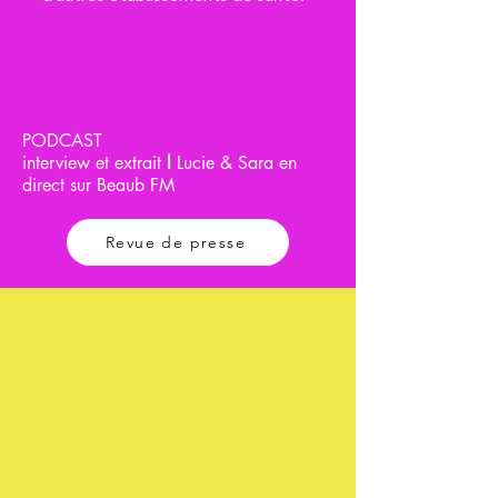
PODCAST
interview et extrait
l
Lucie & Sara en
direct sur Beaub FM
Revue de presse