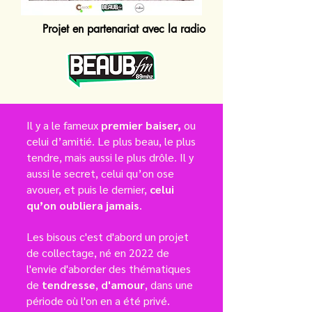
Projet en partenariat
avec la radio
Il y a le fameux
premier baiser,
ou
celui d’amitié. Le plus beau, le plus
tendre, mais aussi le plus drôle. Il y
aussi le secret, celui qu’on ose
avouer, et puis le dernier,
celui
qu’on oubliera jamais
.
Les bisous c'est d'abord un projet
de collectage, né en 2022 de
l'envie d'aborder des thématiques
de
tendresse
,
d'amour
, dans une
période où l'on en a été privé.