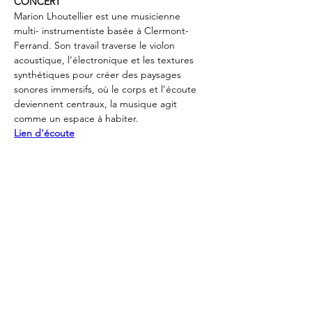
CONCERT
Marion Lhoutellier est une musicienne 
multi- instrumentiste basée à Clermont-
Ferrand. Son travail traverse le violon 
acoustique, l’électronique et les textures 
synthétiques pour créer des paysages 
sonores immersifs, où le corps et l’écoute 
deviennent centraux, la musique agit 
comme un espace à habiter.
Lien d'écoute
EXPOSITION RÉSONANCES PARTAGÉES
Cette exposition est une rencontre entre le 
soin et la création, entre des patient.e.s, 
des artistes et un public. Un espace où 
l’intime peut se partager, où la fragilité 
devient force, où chacun.e trouve une 
place pour exister et créer